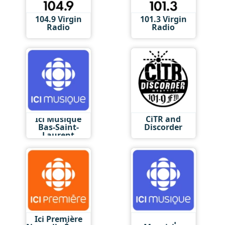
104.9 Virgin
101.3 Virgin
Radio
Radio
Ici Musique
CiTR and
Bas-Saint-
Discorder
Laurent
Ici Première
Ici Musique